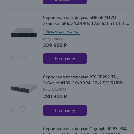
Серверная платформа SNR SR2412LE,
2xSocket SP5, 24xDDR5, 12x2.5/3.5 HDD HS,
Redundant 2x1300 Вт 2U (SNR-SR2412LE)
Кредит для юрлиц
Код: 1403906
339 900 ₽
В корзину
Серверная платформа AIC SB202-TU,
2xSocket4189, 16xDDR4, 12x2.5/3.5 HDD
HS, Redundant 2x1200 Вт 2U (XP1-
Код: 1414840
S202TU01)
280 300 ₽
В корзину
Серверная платформа Gigabyte R183-S94,