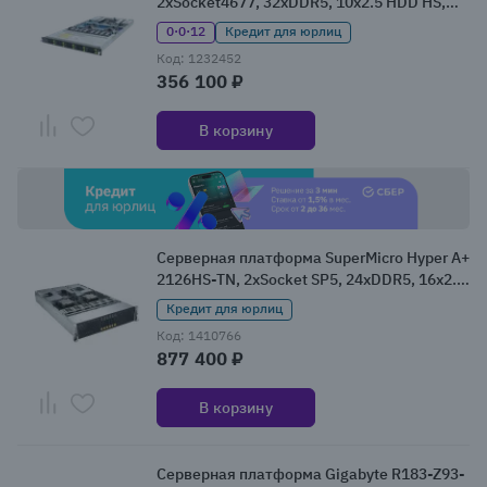
2xSocket4677, 32xDDR5, 10x2.5 HDD HS,
Redundant 2x1300 Вт 1U (R183-S94-
0·0·12
Кредит для юрлиц
AAC1/ABC1)
Код: 1232452
356 100 ₽
В корзину
Серверная платформа SuperMicro Hyper A+
2126HS-TN, 2xSocket SP5, 24xDDR5, 16x2.5
HDD HS, Redundant 2x1600 Вт 2U (AS-
Кредит для юрлиц
2126HS-TN)
Код: 1410766
877 400 ₽
В корзину
Серверная платформа Gigabyte R183-Z93-