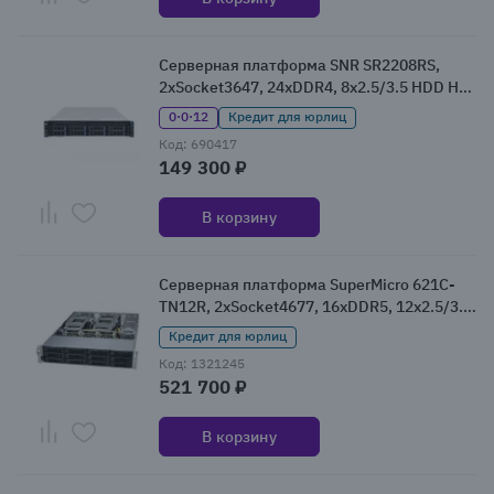
Серверная платформа SNR SR2208RS,
2xSocket3647, 24xDDR4, 8x2.5/3.5 HDD HS,
Redundant 2x800 Вт 2U (SNR-SR2208RS)
0·0·12
Кредит для юрлиц
Код: 690417
149 300 ₽
В корзину
Серверная платформа SuperMicro 621C-
TN12R, 2xSocket4677, 16xDDR5, 12x2.5/3.5
HDD HS, Redundant 2x1200 Вт 2U (SYS-
Кредит для юрлиц
621C-TN12R)
Код: 1321245
521 700 ₽
В корзину