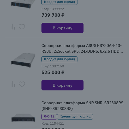
Кредит для юрлиц
(90SF03T1-M000F0)
Код: 1399972
739 700 ₽
В корзину
Серверная платформа ASUS RS720A-E13-
RS8U, 2xSocket SP5, 24xDDR5, 8x2.5 HDD
HS, Redundant 2x2700 Вт 2U (90SF0441-
Кредит для юрлиц
M000K0)
Код: 1387150
525 000 ₽
В корзину
Серверная платформа SNR SNR-SR2308RS
(SNR-SR2308RS)
0·0·12
Кредит для юрлиц
Код: 1154421