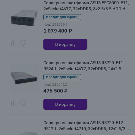
Серверная платформа ASUS ESC8000-E11,
2xSocket4677, 32xDDR5, 8x2.5/3.5 HDD HS,
Redundant 4x3000 Вт 4U (90SF02I2-
Кредит для юрлиц
M003E0)
Код: 1318664
1 079 400 ₽
В корзину
Серверная платформа ASUS RS720-E11-
RS24U, 2xSocket4677, 32xDDR5, 24x2.5
HDD HS, Redundant 2x2600 Вт 2U
Кредит для юрлиц
(90SF01Z1-M008V0)
Код: 1265412
476 500 ₽
В корзину
Серверная платформа ASUS RS720-E12-
RS12U, 2xSocket4710, 32xDDR5, 12x2.5/3.5
HDD HS, Redundant 2x3200 Вт 2U