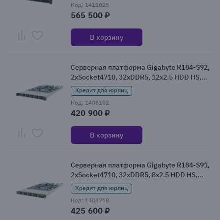
Код: 1411025
565 500 ₽
В корзину
Серверная платформа Gigabyte R184-S92,
2xSocket4710, 32xDDR5, 12x2.5 HDD HS,
Redundant 2x1600 Вт 1U (R184-S92-AAV1)
Кредит для юрлиц
Код: 1408102
420 900 ₽
В корзину
Серверная платформа Gigabyte R184-S91,
2xSocket4710, 32xDDR5, 8x2.5 HDD HS,
Redundant 2x1600 Вт 1U (R184-S91-AAV1)
Кредит для юрлиц
Код: 1404218
425 600 ₽