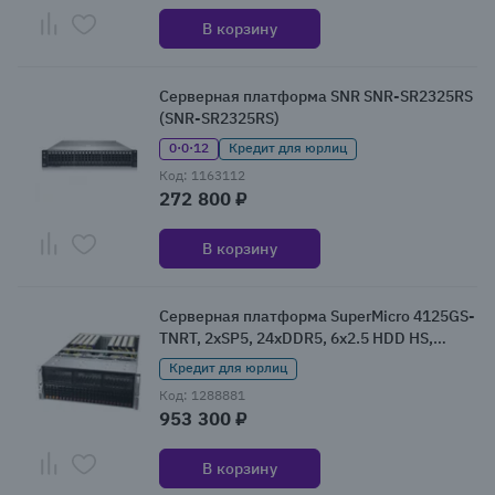
В корзину
Серверная платформа SNR SNR-SR2325RS
(SNR-SR2325RS)
0·0·12
Кредит для юрлиц
Код: 1163112
272 800 ₽
В корзину
Серверная платформа SuperMicro 4125GS-
TNRT, 2xSP5, 24xDDR5, 6x2.5 HDD HS,
Redundant 4x2000 Вт 4U (AS-4125GS-TNRT)
Кредит для юрлиц
Код: 1288881
953 300 ₽
В корзину