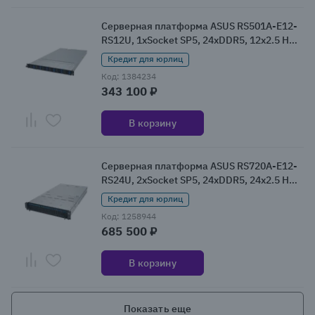
Серверная платформа ASUS RS501A-E12-
RS12U, 1xSocket SP5, 24xDDR5, 12x2.5 HDD
HS, Redundant 2x1600 Вт 1U (90SF03Y1-
Кредит для юрлиц
M000D0)
Код: 1384234
343 100 ₽
В корзину
Серверная платформа ASUS RS720A-E12-
RS24U, 2xSocket SP5, 24xDDR5, 24x2.5 HDD
HS, Redundant 2x2600 Вт 2U (90SF02E1-
Кредит для юрлиц
M00480)
Код: 1258944
685 500 ₽
В корзину
Показать еще