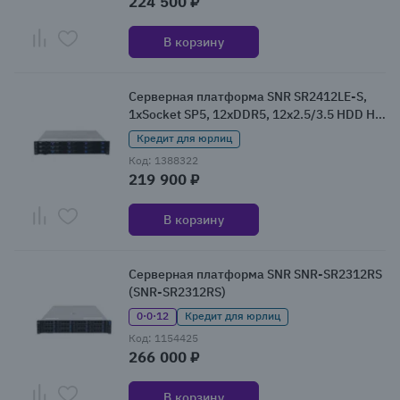
224 500 ₽
В корзину
Серверная платформа SNR SR2412LE-S,
1xSocket SP5, 12xDDR5, 12x2.5/3.5 HDD HS,
Redundant 2x1300 Вт 2U (SNR-SR2412LE-S)
Кредит для юрлиц
Код: 1388322
219 900 ₽
В корзину
Серверная платформа SNR SNR-SR2312RS
(SNR-SR2312RS)
0·0·12
Кредит для юрлиц
Код: 1154425
266 000 ₽
В корзину