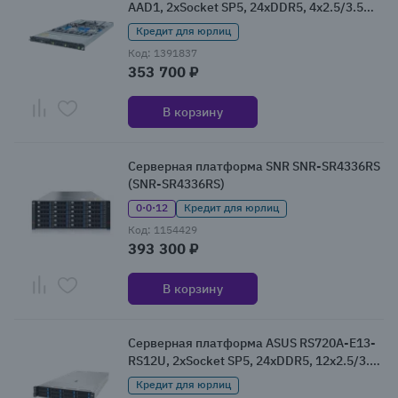
AAD1, 2xSocket SP5, 24xDDR5, 4x2.5/3.5
HDD HS, Redundant 2x1600 Вт 1U
Кредит для юрлиц
(6NR183Z93DR000ACD1)
Код: 1391837
353 700 ₽
В корзину
Серверная платформа SNR SNR-SR4336RS
(SNR-SR4336RS)
0·0·12
Кредит для юрлиц
Код: 1154429
393 300 ₽
В корзину
Серверная платформа ASUS RS720A-E13-
RS12U, 2xSocket SP5, 24xDDR5, 12x2.5/3.5
HDD HS, Redundant 2x2700 Вт 2U
Кредит для юрлиц
(90SF0441-M009J0)