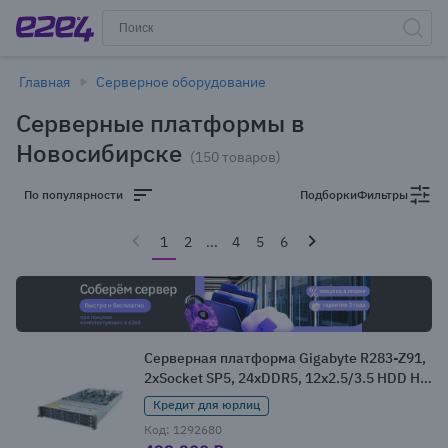
Главная
Серверное оборудование
Серверные платформы в
Новосибирске
(150 товаров)
По популярности
Подборки
Фильтры
1
2
...
4
5
6
Серверная платформа Gigabyte R283-Z91,
2xSocket SP5, 24xDDR5, 12x2.5/3.5 HDD HS,
Redundant 2x1600 Вт 2U (R283-Z91-
Кредит для юрлиц
AAD1/ACD1)
Код: 1292680