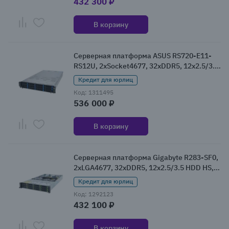
432 300 ₽
В корзину
Серверная платформа ASUS RS720-E11-
RS12U, 2xSocket4677, 32xDDR5, 12x2.5/3.5
HDD HS, Redundant 2x2600 Вт 2U
Кредит для юрлиц
(90SF01Z1-M00270)
Код: 1311495
536 000 ₽
В корзину
Серверная платформа Gigabyte R283-SF0,
2xLGA4677, 32xDDR5, 12x2.5/3.5 HDD HS,
Redundant 2x2.7 кВт 2U (R283-SF0-AAL1)
Кредит для юрлиц
Код: 1292123
432 100 ₽
В корзину