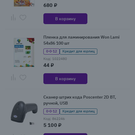
680 ₽
В корзину
Пленка для ламинирования Won Lami
54x86 100 шт
0·0·12
Кредит для юрлиц
Код: 1022480
44 ₽
В корзину
Сканер штрих кода Poscenter 2D BT,
ручной, USB
0·0·12
Кредит для юрлиц
Код: 862246
5 100 ₽