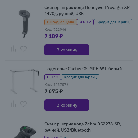
Сканер штрих кода Honeywell Voyager XP
1470g, ручной, USB
Выгодная цена
0·0·12
Кредит для юрлиц
Код: 722946
7 189 ₽
В корзину
Подстолье Cactus CS-MDF-WT, белый
0·0·12
Кредит для юрлиц
Код: 1257576
7 875 ₽
В корзину
Сканер штрих кода Zebra DS2278-SR,
ручной, USB/Bluetooth