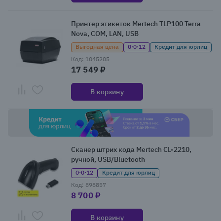
Принтер этикеток Mertech TLP100 Terra
Nova, COM, LAN, USB
Выгодная цена
0·0·12
Кредит для юрлиц
Код: 1045205
17 549 ₽
В корзину
Сканер штрих кода Mertech CL-2210,
ручной, USB/Bluetooth
0·0·12
Кредит для юрлиц
Код: 898857
8 700 ₽
В корзину