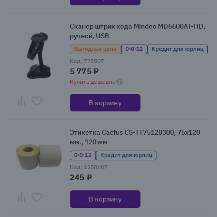
Сканер штрих кода Mindeo MD6600AT-HD,
ручной, USB
Выгодная цена
0·0·12
Кредит для юрлиц
Код: 775507
5 775 ₽
Купить дешевле
В корзину
Этикетка Cactus CS-TT75120300, 75х120
мм., 120 мм
0·0·12
Кредит для юрлиц
Код: 1258607
245 ₽
В корзину